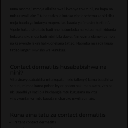
Kuna msomaji mmoja aliuliza swali kwenye tovuti hii, na hapa na
nukuu swali lake ‘’ Nina tatizo la kutoka vipele sehemu za siri siku
moja baada ya kufanya mapenzi au baada ya "masterbartion".
Vipele hukaa siku tatu hadi nne hutumbuka na kutoa maji, kidonda
hukauka siku moja hadi mbili bila dawa. Nimepima ukimwi pamoja
na kaswende lakini halikuonekana tatizo. Naomba msaada kujua
tatizo langu’’ Mwisho wa kunukuu.
Contact dermatitis husababishwa na
nini?
Vitu vinavyosababisha mtu kupata mzio (allergy) kama baadhi ya
sabuni, mimea kama poison ivy or poison oak, manukato, vito na
nk. Baadhi ya kazi pia huchangia mtu kugusana na vitu
vinavyomfanya mtu kupata mcharuko mwili au mzio.
Kuna aina tatu za contact dermatitis
Irritant contact dermatitis