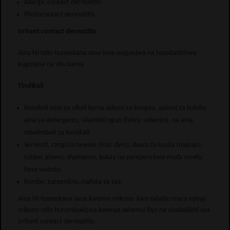
Allergic contact dermatitis
Photocontact dermatitis
Irritant contact dermatitis
Aina hii ndio huonekana sana kwa wagonjwa na husababishwa
kugusana na vitu kama
Tindikali
Kemikali aina ya alkali kama sabuni za kuogea, sabuni za kufulia
aina ya detergents, vilainishi nguo (fabric solvents), na aina
mbalimbali za kemikali
Sementi, rangi za nywele (Hair dyes), dawa za kuulia magugu,
rubber gloves, shampoos, kukaa na pampers kwa muda mrefu
hasa watoto.
Pombe, turpentine,mafuta ya taa.
Aina hii huonekana sana kwenye mikono kwa sababu mara nyingi
mikono ndio hutumbukizwa kwenye sehemu iliyo na visababishi vya
irritant contact dermatitis.