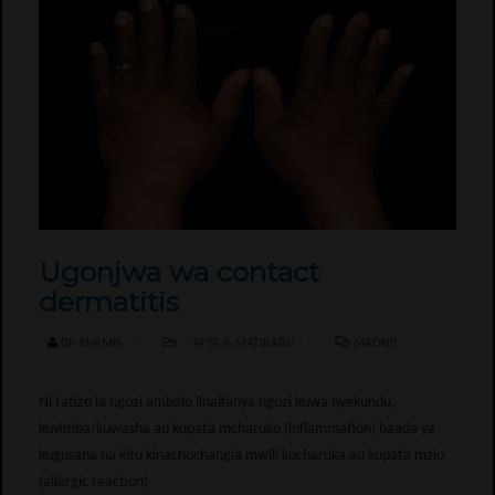
Ugonjwa wa contact
dermatitis
DR KHAMIS
AFYA & MATIBABU
MAONI!
Ni tatizo la ngozi ambalo linaifanya ngozi kuwa nyekundu,
kuvimba/kuwasha au kupata mcharuko (inflammation) baada ya
kugusana na kitu kinachochangia mwili kucharuka au kupata mzio
(allergic reaction)