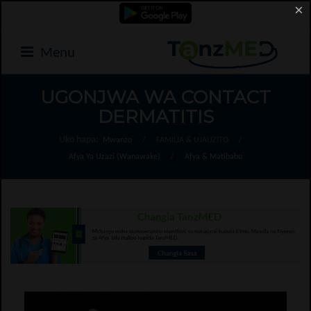
×
Menu
UGONJWA WA CONTACT
DERMATITIS
Uko hapa:
Mwanzo
/
FAMILIA & UJAUZITO
/
Afya Ya Uzazi (Wanawake)
/
Afya & Matibabu