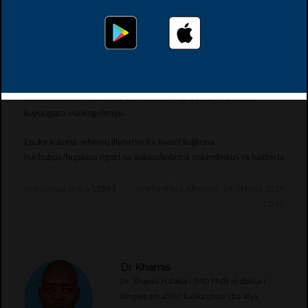
Je, mtu anapopata mzio afanyaje?
Pindi tu utakapopata mzio au mcharuko mwili kutokana na
kisababishi unachokijua/kutokujua, osha sehemu husika kwa sabuni
na maji baridi ili kupunguza athari yake
Kama umetoka malengelenge, weka kitu cha baridi/barafu kwenye
sehemu husika kwa muda wa nusu saa mara tatu kwa siku ili
kupunguza malengelenge.
Epuka kukuna sehemu iliyoathirika kwani kujikuna
huchubua/hupasua ngozi na kukasababisha maambukizi ya bakteria
Imesomwa mara
11683
Imehaririwa Alhamisi, 24 Oktoba 2019
13:42
Dr Khamis
Dr. Khamis H.Bakari (MD PhD) ni daktari
bingwa,mhadhiri katika chuo cha afya