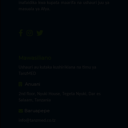
inafaidika kwa kupata maarifa na ushauri juu ya
masuala ya Afya.
Mawasiliano
Ushauri au kutaka kushirikiana na timu ya
TanzMED
Anuani
2nd floor, Nyuki House, Tegeta Nyuki, Dar es
Salaam, Tanzania
Baruapepe
info@tanzmed.co.tz