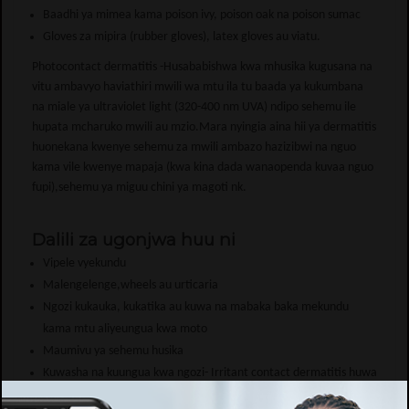
Baadhi ya mimea kama poison ivy, poison oak na poison sumac
Gloves za mipira (rubber gloves), latex gloves au viatu.
Photocontact dermatitis -Husababishwa kwa mhusika kugusana na
vitu ambavyo haviathiri mwili wa mtu ila tu baada ya kukumbana
na miale ya ultraviolet light (320-400 nm UVA) ndipo sehemu ile
hupata mcharuko mwili au mzio.Mara nyingia aina hii ya dermatitis
huonekana kwenye sehemu za mwili ambazo hazizibwi na nguo
kama vile kwenye mapaja (kwa kina dada wanaopenda kuvaa nguo
fupi),sehemu ya miguu chini ya magoti nk.
Dalili za ugonjwa huu ni
Vipele vyekundu
Malengelenge,wheels au urticaria
Ngozi kukauka, kukatika au kuwa na mabaka baka mekundu
kama mtu aliyeungua kwa moto
Maumivu ya sehemu husika
Kuwasha na kuungua kwa ngozi- Irritant contact dermatitis huwa
ina maumivu makali sana kuliko muwasho wa sehemu husika