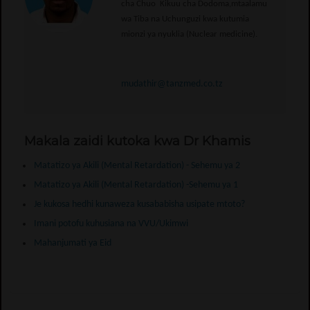
cha Chuo Kikuu cha Dodoma,mtaalamu
wa Tiba na Uchunguzi kwa kutumia
mionzi ya nyuklia (Nuclear medicine).
mudathir@tanzmed.co.tz
Makala zaidi kutoka kwa Dr Khamis
Matatizo ya Akili (Mental Retardation) - Sehemu ya 2
Matatizo ya Akili (Mental Retardation) -Sehemu ya 1
Je kukosa hedhi kunaweza kusababisha usipate mtoto?
Imani potofu kuhusiana na VVU/Ukimwi
Mahanjumati ya Eid