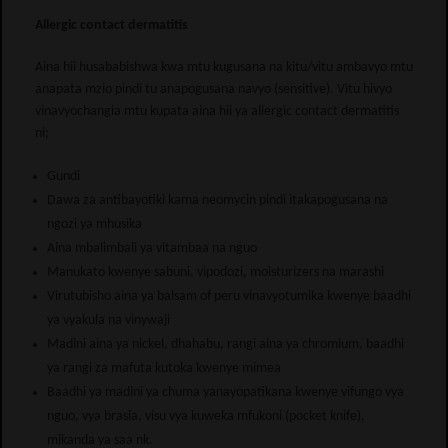
Allergic contact dermatitis
Aina hii husababishwa kwa mtu kugusana na kitu/vitu ambavyo mtu
anapata mzio pindi tu anapogusana navyo (sensitive). Vitu hivyo
vinavyochangia mtu kupata aina hii ya allergic contact dermatitis
ni;
Gundi
Dawa za antibayotiki kama neomycin pindi itakapogusana na
ngozi ya mhusika
Aina mbalimbali ya vitambaa na nguo
Manukato kwenye sabuni, vipodozi, moisturizers na marashi
Virutubisho aina ya balsam of peru vinavyotumika kwenye baadhi
ya vyakula na vinywaji
Madini aina ya nickel, dhahabu, rangi aina ya chromium, baadhi
ya rangi za mafuta kutoka kwenye mimea
Baadhi ya madini ya chuma yanayopatikana kwenye vifungo vya
nguo, vya brasia, visu vya kuweka mfukoni (pocket knife),
mikanda ya saa nk.