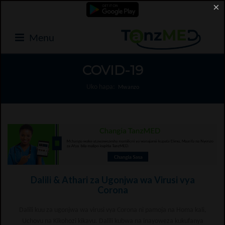
×
Menu
COVID-19
Uko hapa:
Mwanzo
Dalili & Athari za Ugonjwa wa Virusi vya
Corona
Dalili kuu za ugonjwa wa virusi vya Corona ni pamoja na Homa kali,
Uchovu na Kikohozi kikavu. Dalili kubwa na inayoweza kukufanya