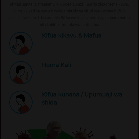
uhitaji uangalizi maalumu ni kukosa pumzi. Taarifa zinaonesha kuwa,
ni mtu 1 kati ya watu 6 walioambukizwa virusi vya Corona hufikia
dalili hii ya hatari. Na asilimia 80 ya walio na virusi hivyo hupata nafuu
bila kuhitaji msaada wa matibabu.
Kifua kikavu & Mafua
Homa Kali
Kifua kubana / Upumuaji wa
shida