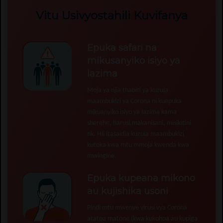
Vitu Usivyostahili Kuvifanya
Epuka safari na
mikusanyiko isiyo ya
lazima
Moja ya njia thabiti ya kuzuia
maambukizi ya Corona ni kuepuka
mikuanyiko isiyo ya lazima kama
sherehe, harusi,makanisani, misikitini
nk. Hii itasaidia kuzuia maambukizi
kutoka kwa mtu mmoja kwenda kwa
mwingine.
Epuka kupeana mikono
au kujishika usoni
Pindi mtu mwenye virusi vya Corona
atatoa matone (kwa kukohoa au kupiga