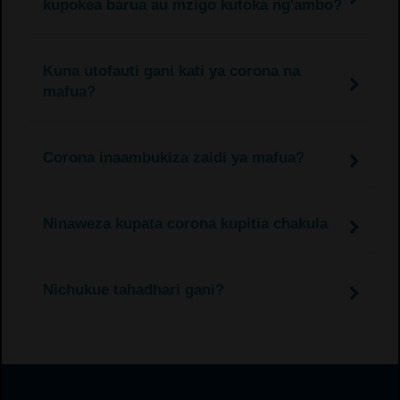
kupokea barua au mzigo kutoka ng'ambo?
Kuna utofauti gani kati ya corona na
mafua?
Corona inaambukiza zaidi ya mafua?
Ninaweza kupata corona kupitia chakula
Nichukue tahadhari gani?