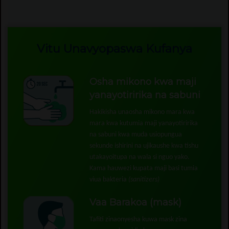
Vitu Unavyopaswa Kufanya
Osha mikono kwa maji
yanayotiririka na sabuni
Hakikisha unaosha mikono mara kwa
mara kwa kutumia maji yanayotiririka
na sabuni kwa muda usiopungua
sekunde ishirini na ujikaushe kwa tishu
utakayoitupa na wala si nguo yako.
Kama hauwezi kupata maji basi tumia
viua bakteria
(sanitizers)
Vaa Barakoa (mask)
Tafiti zinaonyesha kuwa mask zina