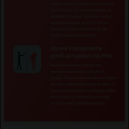
chafya) Virusi vya Corona hukaa kwenye
vitu (surface), hivyo kama utashika na
ukajishika mdomoni, puani au machoni
basi utajiambukiza virusi vya Corona.
Kuepuka kushika uso ni moja ya njia
thabiti ya kuepuka virusi hivi.
Epuka kusogeleana
pindi uongeapo na mtu
Kwakuwa ni ngumu kumjua mtu
mwenye maambukizi ya virusi vya
Corona. Hivyo inashauriwa kukaa umbali
wa mita 2 pindi unapoongea na mtu. Hii
itasaidia pindi akikohoa au kupiga chafya
basi matone ya majimaji yanayobeba
virusi hayawezi kukufikia kiurahisi.