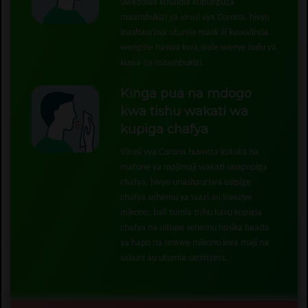
uwezowa kusaidia kupunguza
maambukizi ya virusi vya Corona, hivyo
inashauriwa utumie mask ili kuwalinda
wengine haswa kwa wale wenye hofu ya
kuwa na maambukizi.
Kinga pua na mdogo
kwa tishu wakati wa
kupiga chafya
Virusi vya Corona huweza kutoka na
matone ya majimaji wakati unapopiga
chafya, hivyo unashauriwa usipige
chafya sehemu ya wazi au kwenye
mikono, bali tumia tishu kavu kupigia
chafya na uitupe sehemu husika baada
ya hapo na unawe mikono kwa maji na
sabuni au utumia sanitizers.