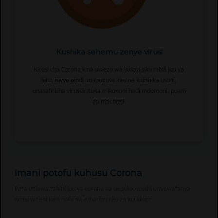
Kushika sehemu zenye virusi
Kirusi cha Corona kina uwezo wa kukaa siku mbili juu ya
kitu, hivyo pindi unapogusa kitu na kujishika usoni,
unasafirisha virusi kutoka mikononi hadi mdomoni, puani
au machoni.
Imani potofu kuhusu Corona
Pata uelewa sahihi juu ya corona na uepuke uzushi unaowafanya
watu waishi kwa hofu au kuharibu njia za kujikinga