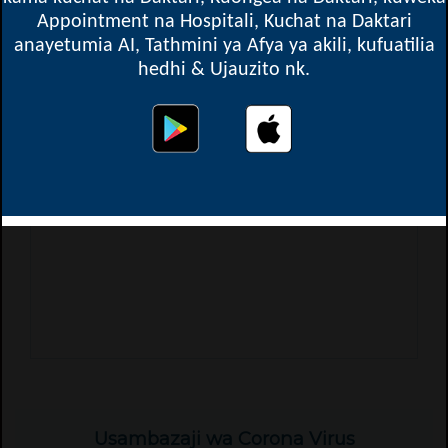
Appointment na Hospitali, Kuchat na Daktari
Elimika na ujilinde zaidi
anayetumia AI, Tathmini ya Afya ya akili, kufuatilia
Soma zaidi
hedhi & Ujauzito nk.
Usambazaji wa Corona Virus